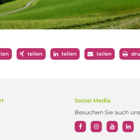
ilen
teilen
teilen
teilen
dr
bH
Social Media
Besuchen Sie auch unse