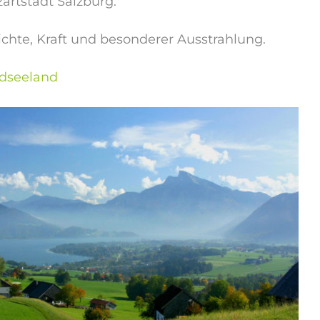
artstadt Salzburg.
chte, Kraft und besonderer Ausstrahlung.
dseeland