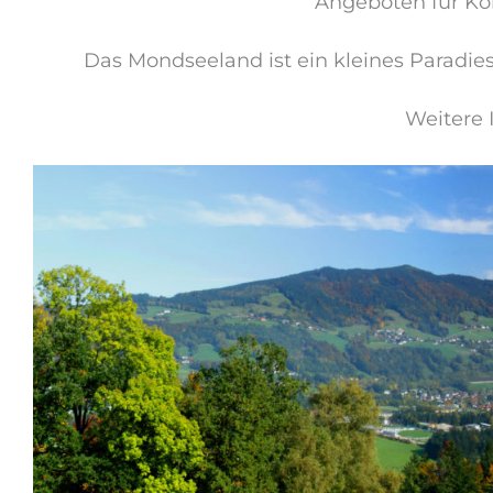
Angeboten für Kör
Das Mondseeland ist ein kleines Paradie
Weitere I