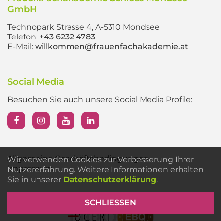
GmbH
Technopark Strasse 4, A-5310 Mondsee
Telefon:
+43 6232 4783
E-Mail:
willkommen@frauenfachakademie.at
Social Media
Besuchen Sie auch unsere Social Media Profile:
Allgemeine Geschäftsbedingungen
Wir verwenden Cookies zur Verbesserung Ihrer
Impressum
Nutzererfahrung. Weitere Informationen erhalten
Sie in unserer
Datenschutzerklärung
.
SCHLIESSEN