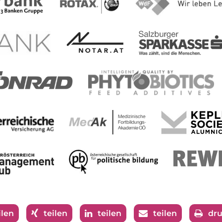
ilen
teilen
teilen
teilen
dr