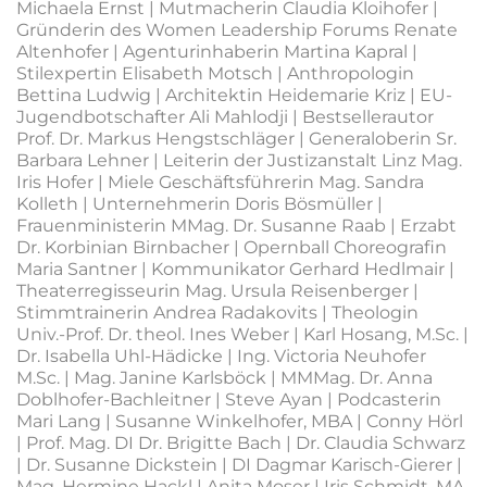
Michaela Ernst | Mutmacherin Claudia Kloihofer |
Gründerin des Women Leadership Forums Renate
Altenhofer | Agenturinhaberin Martina Kapral |
Stilexpertin Elisabeth Motsch | Anthropologin
Bettina Ludwig | Architektin Heidemarie Kriz | EU-
Jugendbotschafter Ali Mahlodji | Bestsellerautor
Prof. Dr. Markus Hengstschläger | Generaloberin Sr.
Barbara Lehner | Leiterin der Justizanstalt Linz Mag.
Iris Hofer | Miele Geschäftsführerin Mag. Sandra
Kolleth | Unternehmerin Doris Bösmüller |
Frauenministerin MMag. Dr. Susanne Raab | Erzabt
Dr. Korbinian Birnbacher | Opernball Choreografin
Maria Santner | Kommunikator Gerhard Hedlmair |
Theaterregisseurin Mag. Ursula Reisenberger |
Stimmtrainerin Andrea Radakovits | Theologin
Univ.-Prof. Dr. theol. Ines Weber | Karl Hosang, M.Sc. |
Dr. Isabella Uhl-Hädicke | Ing. Victoria Neuhofer
M.Sc. | Mag. Janine Karlsböck | MMMag. Dr. Anna
Doblhofer-Bachleitner | Steve Ayan | Podcasterin
Mari Lang | Susanne Winkelhofer, MBA | Conny Hörl
| Prof. Mag. DI Dr. Brigitte Bach | Dr. Claudia Schwarz
| Dr. Susanne Dickstein | DI Dagmar Karisch-Gierer |
Mag. Hermine Hackl | Anita Moser | Iris Schmidt, MA