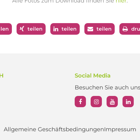
Alle Fotos zum Download finden Sie
hier
.
ilen
teilen
teilen
teilen
dr
bH
Social Media
Besuchen Sie auch unse
Allgemeine Geschäftsbedingungen
Impressum