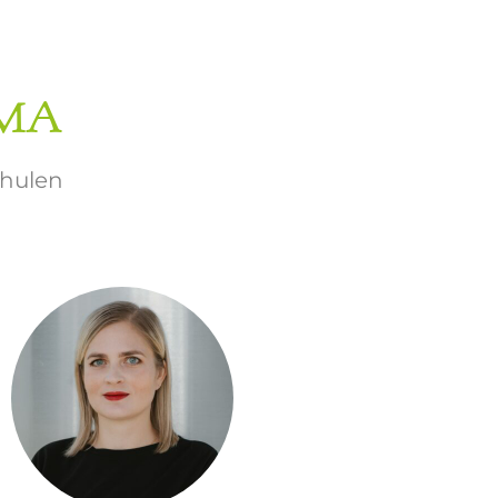
 MA
chulen