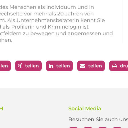
en des Menschen als Individuum und in
echselte vor mehr als 20 Jahren von
m. Als Unternehmensberaterin kennt Sie
s Profilerin und Kriminologin ist
achtfeldern zu bewegen und angemessen und
ehen.
ilen
teilen
teilen
teilen
dr
bH
Social Media
Besuchen Sie auch unse