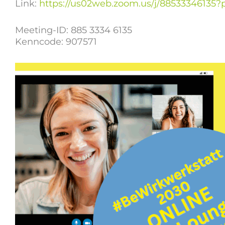
Link:
https://us02web.zoom.us/j/885333461
Meeting-ID: 885 3334 6135
Kenncode: 907571