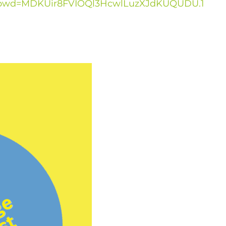
35?pwd=MDKUir8FVIOQl3HcwlLuzXJdKUQUDU.1