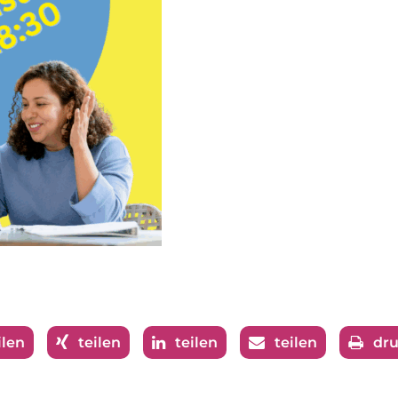
ilen
teilen
teilen
teilen
dr