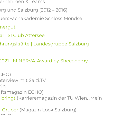
 Unternehmen & Teams
g und Salzburg (2012 – 2016)
rauen:Fachakademie Schloss Mondse
mergut
l | SI Club Attersee
hrungskräfte | Landesgruppe Salzburg
2021
|
MINERVA-Award by Sheconomy
ECHO)
terview mit Salzi.TV
rin
aftsmagazin ECHO)
 bringt
(Karrieremagazin der TU Wien, ‚Mein
a Gruber
(Magazin Look Salzburg)