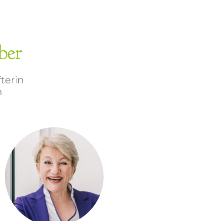
ber
terin
n