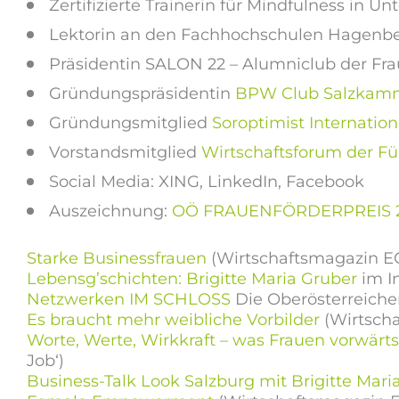
Zertifizierte Trainerin für Mindfulness in
Lektorin an den Fachhochschulen Hagenber
Präsidentin SALON 22 – Alumniclub der F
Gründungspräsidentin
BPW Club Salzkam
Gründungsmitglied
Soroptimist Internationa
Vorstandsmitglied
Wirtschaftsforum der Fü
Social Media: XING, LinkedIn, Facebook
Auszeichnung:
OÖ FRAUENFÖRDERPREIS 
Starke Businessfrauen
(Wirtschaftsmagazin 
Lebensg’schichten: Brigitte Maria Gruber
im In
Netzwerken IM SCHLOSS
Die Oberösterreiche
Es braucht mehr weibliche Vorbilder
(Wirtsch
Worte, Werte, Wirkkraft – was Frauen vorwärts
Job‘)
Business-Talk Look Salzburg mit Brigitte Mari