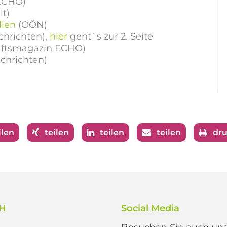
ECHO)
lt)
llen
(OÖN)
hrichten),
hier
geht`s zur 2. Seite
aftsmagazin ECHO)
hrichten)
ilen
teilen
teilen
teilen
dr
bH
Social Media