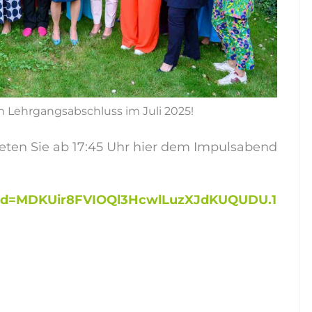
m Lehrgangsabschluss im Juli 2025!
reten Sie ab 17:45 Uhr hier dem Impulsabend
?pwd=MDKUir8FVIOQl3HcwlLuzXJdKUQUDU.1