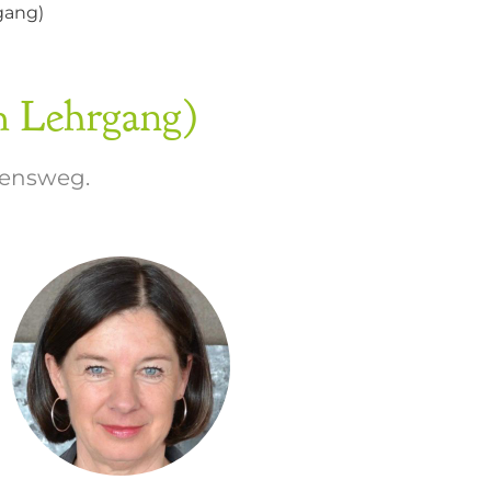
gang)
m Lehrgang)
bensweg.