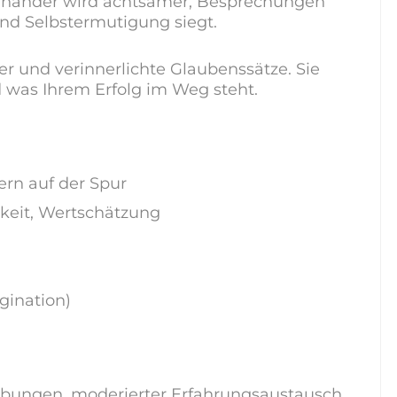
nander wird achtsamer, Besprechungen
und Selbstermutigung siegt.
 und verinnerlichte Glaubenssätze. Sie
 was Ihrem Erfolg im Weg steht.
rn auf der Spur
mkeit, Wertschätzung
gination)
nübungen, moderierter Erfahrungsaustausch,