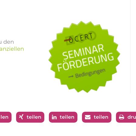
zu den
nanziellen
ilen
teilen
teilen
teilen
dr