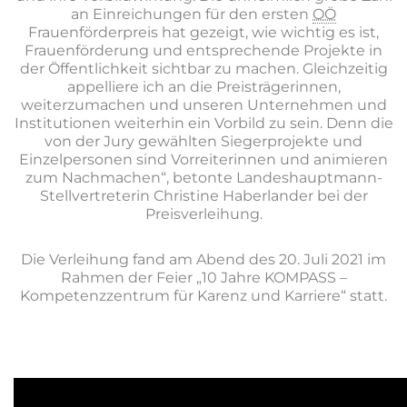
an Einreichungen für den ersten
OÖ
Frauenförderpreis hat gezeigt, wie wichtig es ist,
Frauenförderung und entsprechende Projekte in
der Öffentlichkeit sichtbar zu machen. Gleichzeitig
appelliere ich an die Preisträgerinnen,
weiterzumachen und unseren Unternehmen und
Institutionen weiterhin ein Vorbild zu sein. Denn die
von der Jury gewählten Siegerprojekte und
Einzelpersonen sind Vorreiterinnen und animieren
zum Nachmachen“, betonte Landeshauptmann-
Stellvertreterin Christine Haberlander bei der
Preisverleihung.
Die Verleihung fand am Abend des 20. Juli 2021 im
Rahmen der Feier „10 Jahre KOMPASS –
Kompetenzzentrum für Karenz und Karriere“ statt.