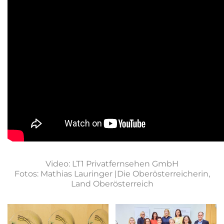
Video: LT1 Privatfernsehen GmbH
Fotos: Mathias Lauringer |Die Oberösterreicherin,
Land Oberösterreich