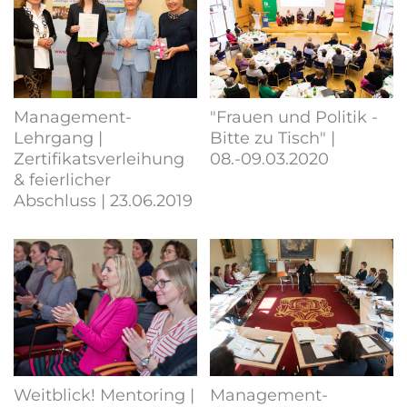
Management-
"Frauen und Politik -
Lehrgang |
Bitte zu Tisch" |
Zertifikatsverleihung
08.-09.03.2020
& feierlicher
Abschluss | 23.06.2019
Weitblick! Mentoring |
Management-