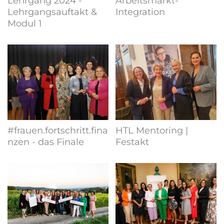
Lehrgang 2024 -
Arbeitsmarkt-
Lehrgangsauftakt &
Integration
Modul 1
#frauen.fortschritt.fina
HTL Mentoring |
nzen - das Finale
Festakt