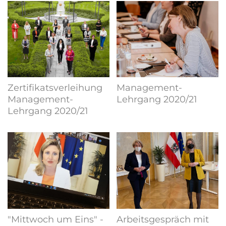
Zertifikatsverleihung
Management-
Management-
Lehrgang 2020/21
Lehrgang 2020/21
"Mittwoch um Eins" -
Arbeitsgespräch mit