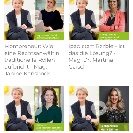
Mompreneur: Wie
Ipad statt Barbie - Ist
eine Rechtsanwältin
das die Lösung? -
traditionelle Rollen
Mag. Dr. Martina
aufbricht - Mag.
Gaisch
Janine Karlsböck