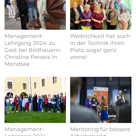
Management-
Weiblichkeit hat auch
Lehrgang 2024: zu
in der Technik ihren
Gast bei Bildhauerin
Platz, sogar ganz
Christine Perseis in
vorne!
Mondsee
Management-
Mentoring für bessere