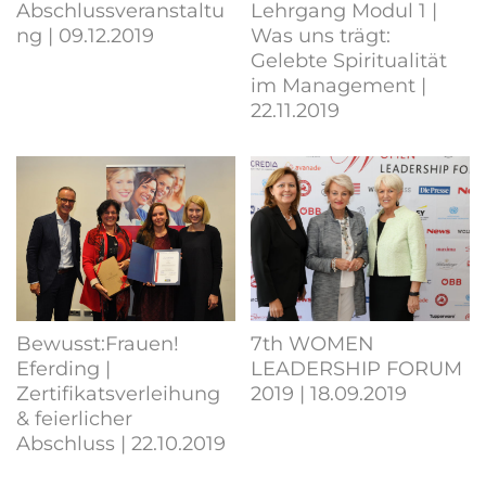
Abschlussveranstaltu
Lehrgang Modul 1 |
ng | 09.12.2019
Was uns trägt:
Gelebte Spiritualität
im Management |
22.11.2019
Bewusst:Frauen!
7th WOMEN
Eferding |
LEADERSHIP FORUM
Zertifikatsverleihung
2019 | 18.09.2019
& feierlicher
Abschluss | 22.10.2019